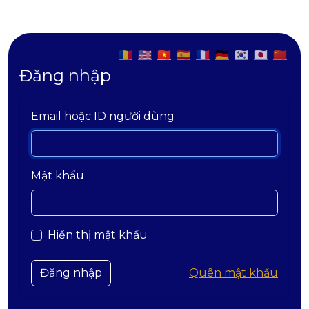
🇷🇴
🇺🇸
🇻🇳
🇪🇸
🇫🇷
🇩🇪
🇰🇷
🇯🇵
🇨🇳
Đăng nhập
Email hoặc ID người dùng
Mật khẩu
Hiển thị mật khẩu
Quên mật khẩu